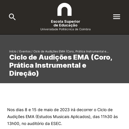
Escola Superior
de Educação
Universidade Politécnica de Coimbra
A ESEC
Search
Início
/
Eventos
/
Ciclo de Audições EMA (Coro, Prática Instrumental e…
Ciclo de Audições EMA (Coro,
Cursos
Prática Instrumental e
Formative Offer
General
Direção)
Candidatos
Docentes
Search
Investigação e Projetos
Nos dias 8 e 15 de maio de 2023 irá decorrer o Ciclo de
Audições EMA (Estudos Musicais Aplicados), das 11h30 às
Alunos
13h00, no auditório da ESEC.