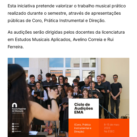
Esta iniciativa pretende valorizar o trabalho musical prático
Knowledge Factory
realizado durante o semestre, através de apresentações
públicas de Coro, Prática Instrumental e Direção.
Candidaturas
As audições serão dirigidas pelos docentes da licenciatura
em Estudos Musicais Aplicados, Avelino Correia e Rui
Ferreira.
Elogio / Sugestão / Reclamação
Contactos
Denúncias
©2026 Instituto Politécnico de Coimbra. Todos os direitos reservados.