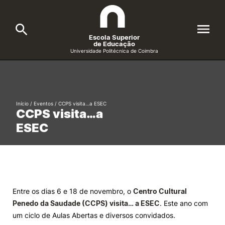
Escola Superior
de Educação
Universidade Politécnica de Coimbra
A ESEC
Search
Cursos
Início
/
Eventos
/
CCPS visita…a ESEC
CCPS visita…a
Formative Offer
General
ESEC
Candidatos
Docentes
Search
Investigação e Projetos
Entre os dias 6 e 18 de novembro, o
Centro Cultural
Penedo da Saudade (CCPS) visita… a ESEC
. Este ano com
Alunos
um ciclo de Aulas Abertas e diversos convidados.