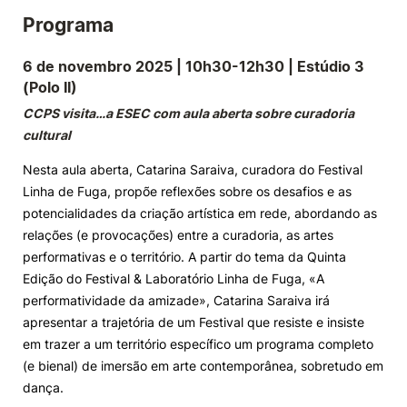
Programa
Knowledge Factory
6 de novembro 2025 | 10h30-12h30 | Estúdio 3
Candidaturas
(Polo II)
CCPS visita…a ESEC com aula aberta sobre curadoria
cultural
Nesta aula aberta, Catarina Saraiva, curadora do Festival
Linha de Fuga, propõe reflexões sobre os desafios e as
Elogio / Sugestão / Reclamação
Contactos
Denúncias
potencialidades da criação artística em rede, abordando as
©2026 Instituto Politécnico de Coimbra. Todos os direitos reservados.
relações (e provocações) entre a curadoria, as artes
performativas e o território. A partir do tema da Quinta
Edição do Festival & Laboratório Linha de Fuga, «A
performatividade da amizade», Catarina Saraiva irá
apresentar a trajetória de um Festival que resiste e insiste
em trazer a um território específico um programa completo
(e bienal) de imersão em arte contemporânea, sobretudo em
dança.