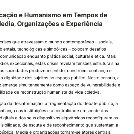
cação e Humanismo em Tempos de
ALUNOS
KNOWLEDGE FAC
Media, Organizações e Experiência
Bolsas
Pós-Graduações
Calendários
Formação Especializada
 crises que atravessam o mundo contemporâneo – sociais,
Horários
Microcredenciações
mbientais, tecnológicas e simbólicas – colocam desafios
Recursos
Escola de Línguas
comunicação enquanto prática social, cultural e ética. Mais
Regulamentos e Despachos
dios excecionais, estas crises revelam tensões estruturais na
Estatutos Especiais
as sociedades produzem sentido, constroem confiança e
Provedor do Estudante
 dignidade dos sujeitos no espaço público. Neste cenário, a
 emerge simultaneamente como espaço de vulnerabilidade e
lidade de reconstrução humanista da vida coletiva.
e Offer
General
ação da desinformação, a fragmentação do debate público, a
nfiança nas instituições e a centralidade crescente das
digitais e dos seus dispositivos algorítmicos reconfiguram os
Search
isibilidade, de escuta e de reconhecimento que sustentam a
pública. Media e organizações tornam-se atores centrais