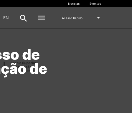
Notícias
Eventos
|
EN
Acesso Rápido
DOCENTES
so de
oladas
Formulários
ação de
Artes Visuais
Recursos
Pesquisa Docentes