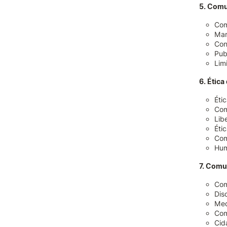
5. Comu
Com
Mar
Con
Pub
Lim
6. Étic
Éti
Com
Lib
Éti
Com
Hum
7. Comu
Com
Dis
Med
Com
Cid