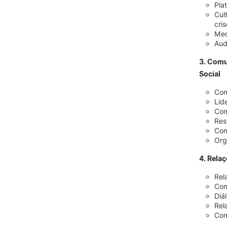
Pla
Cul
cris
Med
Aud
3. Comu
Social
Com
Lid
Com
Res
Com
Org
4. Rela
Rel
Com
Diá
Rel
Com