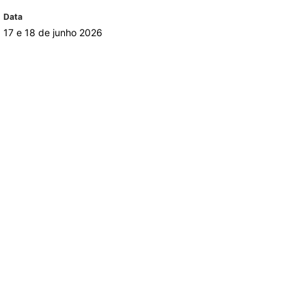
Data
17 e 18 de junho 2026
TORY
CANDIDATURAS
Processo
Propinas e Taxas
Calendário
Listas de Seriação e de
Colocação