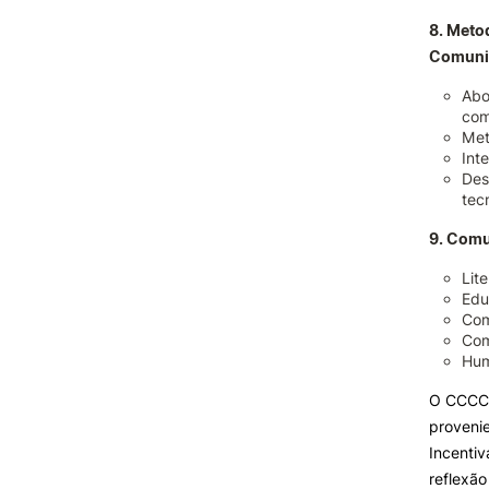
8. Meto
Comuni
Abo
com
Met
Int
Des
tec
9. Comu
Lit
Edu
Com
Com
Hum
O CCCC’
provenie
Incentiv
reflexão