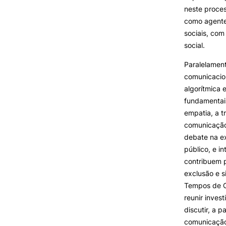
neste proces
como agentes
sociais, com
social.
Paralelamen
comunicaciona
algorítmica 
fundamentai
empatia, a t
comunicação 
debate na ex
público, e i
contribuem p
exclusão e 
Tempos de C
reunir inves
discutir, a 
comunicação 