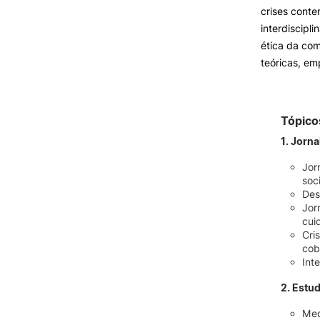
crises cont
interdiscipl
ética da co
teóricas, em
Tópico
1. Jorn
Jor
soci
Des
Jor
cui
Cri
cob
Inte
2. Estu
Med