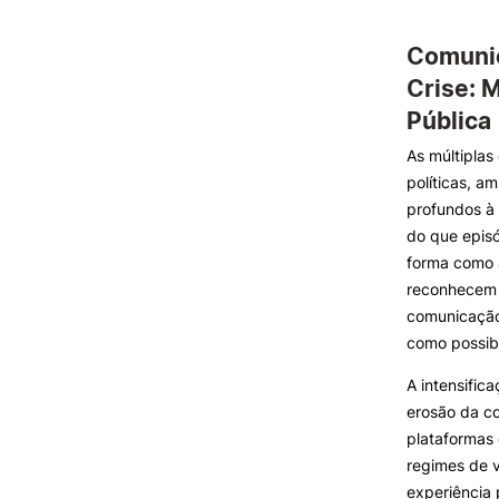
Comuni
INVESTIGAÇÃO E
PROJETOS
Crise: 
Pública
Projetos de
Investigação/Intervenção
As múltiplas
Prémios e Distinções
políticas, a
Núcleos de Investigação
profundos à 
Laboratório ROBOCORP
do que episó
Publicações
forma como 
Redes
reconhecem a
Arquivo
comunicação
como possibi
Formativ
A intensific
erosão da co
plataformas 
regimes de v
experiência 