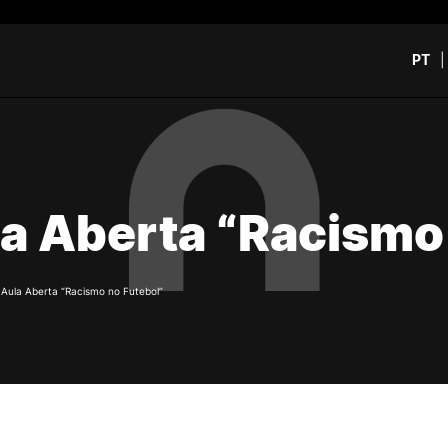
PT
CURSOS
CANDIDATOS
rch
CTeSP
Unidades Curriculares Is
a Aberta “Racismo 
Formação Especializada
CTeSP
Licenciaturas
Licenciaturas
Mestrados
Mestrados
Microcredenciações
Formação Especializada
/
Aula Aberta “Racismo no Futebol”
Pós-Graduações
Estudar na ESEC
Contactos