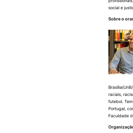
profissionai
social e jus
Sobre o ora
Brasília(UnB
raciais, raci
futebol. Tem
Portugal, co
Faculdade d
Organizaçã