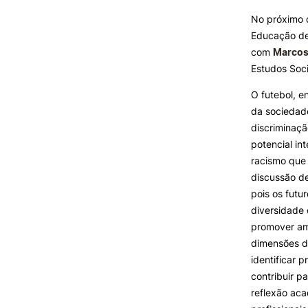
No próximo 
Educação de
INVESTIGAÇÃO E
Formativ
PROJETOS
com
Marcos
Estudos Soc
Projetos de
Investigação/Intervenção
O futebol, e
Prémios e Distinções
da sociedade
Núcleos de Investigação
discriminaçã
Laboratório ROBOCORP
potencial in
Publicações
racismo que 
Redes
discussão de
Arquivo
pois os futu
diversidade 
promover am
dimensões d
identificar p
contribuir p
reflexão ac