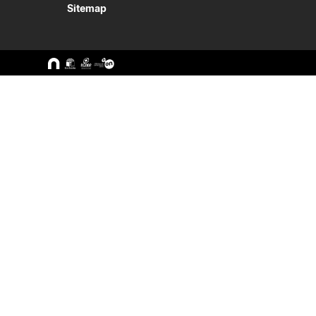
Sitemap
A ESEC
Cursos
Missão e Objetivos
CTeSP
Órgãos de Gestão
Licenciatu
Departamentos
Mestrado
Grupos Científicos e
Pós-Grad
Disciplinares
Formação 
Núcleos de Investigação
Cursos Liv
Serviços
Pessoas
Documentos Estratégicos
ESEC em Números
Contactos / Localização
Alunos
Docentes
Bolsas
Formulári
Calendários
Recursos
Matrículas/Inscrições