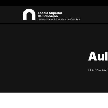
Escola Superior
de Educação
Universidade Politécnica de Coimbra
A ESEC
Sea
Missão e Objetivos
Aul
Órgãos de Gestão
Departamentos
Grupos Científicos e
Disciplinares
Início
/
Eventos
Núcleos de Investigação
Serviços
Pessoas
Documentos Estratégicos
ESEC em Números
Contactos / Localização