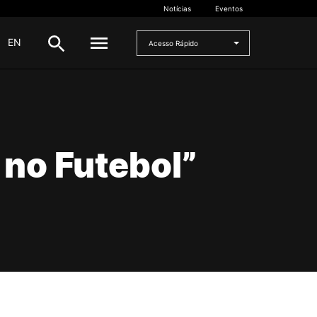
Notícias
Eventos
|
EN
Acesso Rápido
DOCENTES
oladas
Formulários
no Futebol”
Artes Visuais
Recursos
Pesquisa Docentes