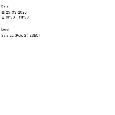
Data
📅 25-03-2026
TORY
CANDIDATURAS
⏰ 9h30 - 11h30
Processo
Local
Propinas e Taxas
Sala 22 (Polo 2 | ESEC)
Calendário
Listas de Seriação e de
Colocação