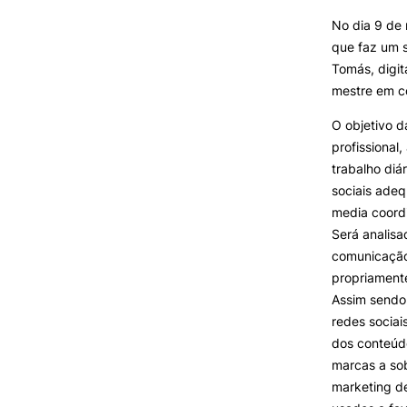
No dia 9 de 
que faz um 
INVESTIGAÇÃO E
PROJETOS
Tomás, digit
mestre em c
Projetos de
Investigação/Intervenção
O objetivo d
Prémios e Distinções
profissional
Núcleos de Investigação
trabalho diá
Laboratório ROBOCORP
sociais adeq
Publicações
media coord
Redes
Será analis
Arquivo
comunicação
propriamente
Assim sendo,
redes sociai
dos conteúdo
marcas a sob
marketing de