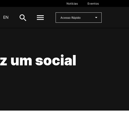
Notícias
Eventos
|
EN
Acesso Rápido
DOCENTES
z um social
oladas
Formulários
Artes Visuais
Recursos
Pesquisa Docentes