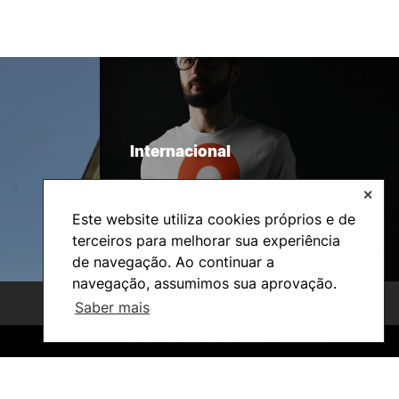
Internacional
✕
Este website utiliza cookies próprios e de
terceiros para melhorar sua experiência
de navegação. Ao continuar a
navegação, assumimos sua aprovação.
Saber mais
©2026 Instituto Politécnico de Coimbra. Todos os direitos reservados.
©2026 Instituto Politécnico de Coimbra. Todos os direitos reservados.