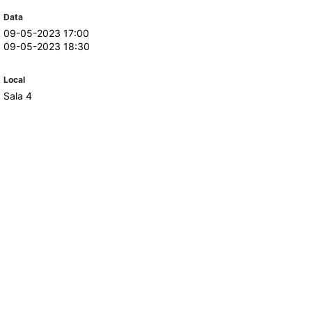
Data
09-05-2023 17:00
TORY
CANDIDATURAS
09-05-2023 18:30
Processo
Local
Propinas e Taxas
Sala 4
Calendário
Listas de Seriação e de
Colocação