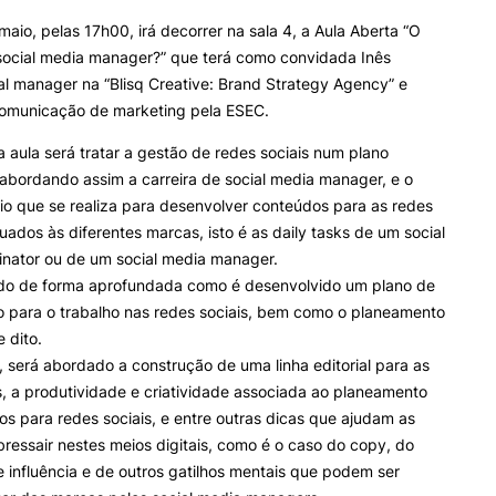
maio, pelas 17h00, irá decorrer na sala 4, a Aula Aberta “O
social media manager?” que terá como convidada Inês
ALUNOS
KNOWLEDGE FAC
Search
al manager na “Blisq Creative: Brand Strategy Agency” e
omunicação de marketing pela ESEC.
Bolsas
Pós-Graduações
Calendários
Formação Especializada
a aula será tratar a gestão de redes sociais num plano
Horários
Microcredenciações
, abordando assim a carreira de social media manager, e o
Recursos
Escola de Línguas
rio que se realiza para desenvolver conteúdos para as redes
Regulamentos e Despachos
uados às diferentes marcas, isto é as daily tasks de um social
Estatutos Especiais
inator ou de um social media manager.
Provedor do Estudante
ado de forma aprofundada como é desenvolvido um plano de
 para o trabalho nas redes sociais, bem como o planeamento
 dito.
 será abordado a construção de uma linha editorial para as
s, a produtividade e criatividade associada ao planeamento
s para redes sociais, e entre outras dicas que ajudam as
ressair nestes meios digitais, como é o caso do copy, do
 influência e de outros gatilhos mentais que podem ser