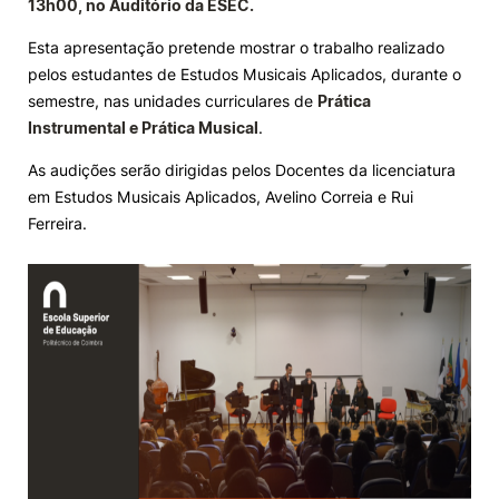
13h00, no Auditório da ESEC.
Knowledge Factory
Esta apresentação pretende mostrar o trabalho realizado
pelos estudantes de Estudos Musicais Aplicados, durante o
semestre, nas unidades curriculares de
Prática
Candidaturas
Instrumental e Prática Musical
.
As audições serão dirigidas pelos Docentes da licenciatura
em Estudos Musicais Aplicados, Avelino Correia e Rui
Ferreira.
Elogio / Sugestão / Reclamação
Contactos
Denúncias
©2026 Instituto Politécnico de Coimbra. Todos os direitos reservados.