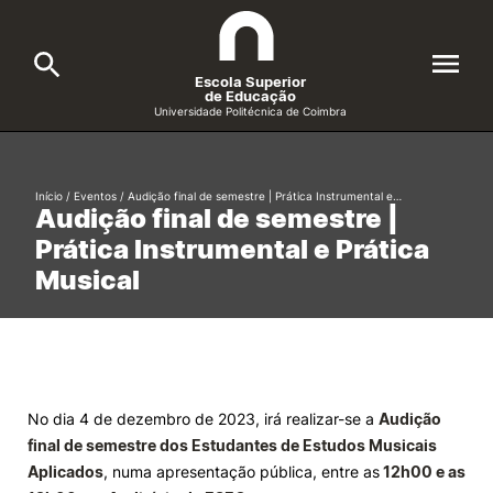
Escola Superior
de Educação
Universidade Politécnica de Coimbra
A ESEC
Search
Início
/
Eventos
/
Audição final de semestre | Prática Instrumental e…
Audição final de semestre |
Cursos
Prática Instrumental e Prática
Formative Offer
General
Musical
Candidatos
Docentes
Search
Investigação e Projetos
No dia 4 de dezembro de 2023, irá realizar-se a
Audição
final de semestre dos Estudantes de Estudos Musicais
Alunos
Aplicados
, numa apresentação pública, entre as
12h00 e as