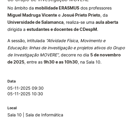
No âmbito da
mobilidade ERASMUS
dos professores
Knowledge Factory
Miguel Madruga Vicente
e
Josué Prieto Prieto
, da
Universidade de Salamanca
, realiza-se uma
aula aberta
Candidaturas
dirigida a
estudantes e docentes de CDespM
.
A sessão, intitulada
“Atividade Física, Movimento e
Educação: linhas de investigação e projetos ativos do Grupo
de Investigação MOVERE”
, decorre no dia
5 de novembro
de 2025
, entre as
9h30 e as 10h30
, na Sala 10.
Elogio / Sugestão / Reclamação
Contactos
Denúncias
©2026 Instituto Politécnico de Coimbra. Todos os direitos reservados.
Data
05-11-2025 09:30
05-11-2025 10:30
Local
Sala 10 | Sala de Informática