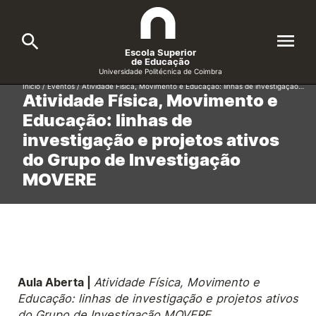
Escola Superior
de Educação
Universidade Politécnica de Coimbra
Início
/
Eventos
/
Atividade Física, Movimento e Educação: linhas de investigação…
Atividade Física, Movimento e
A ESEC
Search
Educação: linhas de
investigação e projetos ativos
Cursos
do Grupo de Investigação
Formative Offer
General
MOVERE
Candidatos
Docentes
Search
Investigação e Projetos
Aula Aberta |
Atividade Física, Movimento e
Educação: linhas de investigação e projetos ativos
Alunos
do Grupo de Investigação MOVERE