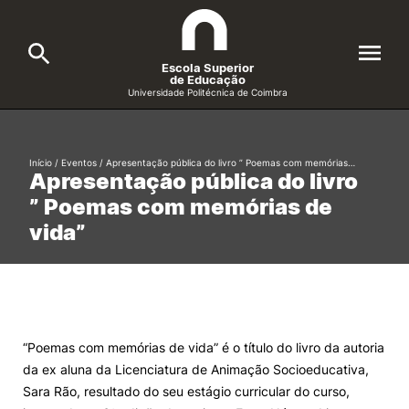
Escola Superior
de Educação
Universidade Politécnica de Coimbra
A ESEC
Search
Início
/
Eventos
/
Apresentação pública do livro ” Poemas com memórias…
Apresentação pública do livro
Cursos
” Poemas com memórias de
Formative Offer
General
vida”
Candidatos
Docentes
Search
Investigação e Projetos
“Poemas com memórias de vida” é o título do livro da autoria
da ex aluna da Licenciatura de Animação Socioeducativa,
Alunos
Sara Rão, resultado do seu estágio curricular do curso,