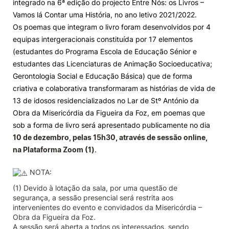
integrado na 6ª edição do projecto Entre Nós: os Livros –
Vamos lá Contar uma História, no ano letivo 2021/2022.
Knowledge Factory
Os poemas que integram o livro foram desenvolvidos por 4
equipas intergeracionais constituída por 17 elementos
Candidaturas
(estudantes do Programa Escola de Educação Sénior e
estudantes das Licenciaturas de Animação Socioeducativa;
Gerontologia Social e Educação Básica) que de forma
criativa e colaborativa transformaram as histórias de vida de
13 de idosos residencializados no Lar de Stº António da
Obra da Misericórdia da Figueira da Foz, em poemas que
Elogio / Sugestão / Reclamação
Contactos
Denúncias
sob a forma de livro será apresentado publicamente no dia
©2026 Instituto Politécnico de Coimbra. Todos os direitos reservados.
10 de dezembro, pelas 15h30,
através de sessão online,
na Plataforma Zoom (1)
.
NOTA:
(1) Devido à lotação da sala, por uma questão de
segurança, a sessão presencial será restrita aos
intervenientes do evento e convidados da Misericórdia –
Obra da Figueira da Foz.
A sessão será aberta a todos os interessados, sendo