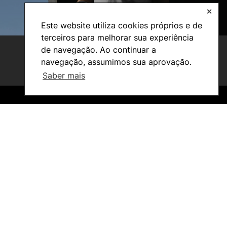
✕
Este website utiliza cookies próprios e de
terceiros para melhorar sua experiência
de navegação. Ao continuar a
navegação, assumimos sua aprovação.
Saber mais
©2026 Instituto Politécnico de Coimbra. Todos os direitos reservados.
©2026 Instituto Politécnico de Coimbra. Todos os direitos reservados.
Investigação e Projetos
Núcleos de Investigação
Laboratório ROBOCORP
Publicações
Redes
Arquivo