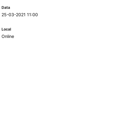
Data
25-03-2021 11:00
TORY
CANDIDATURAS
Local
Processo
Online
Propinas e Taxas
Calendário
Listas de Seriação e de
Colocação