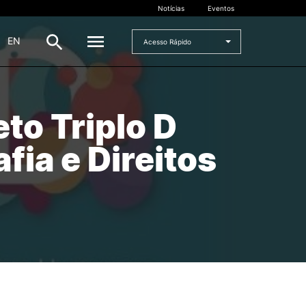
Notícias
Eventos
|
EN
Acesso Rápido
DOCENTES
to Triplo D
oladas
Formulários
ia e Direitos
Artes Visuais
Recursos
Pesquisa Docentes