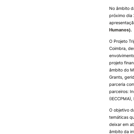
Formativ
No âmbito da
próximo dia
INVESTIGAÇÃO E
PROJETOS
apresentaç
Humanos).
Projetos de
Investigação/Intervenção
O Projeto Tr
Prémios e Distinções
Coimbra, de
Núcleos de Investigação
envolvimento
Laboratório ROBOCORP
projeto fin
Publicações
âmbito do M
Redes
Grants, ger
Arquivo
parceria co
parceiros: I
(IECCPMA), 
O objetivo d
temáticas qu
deixar em ab
âmbito da i