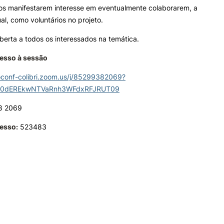
nos manifestarem interesse em eventualmente colaborarem, a
ual, como voluntários no projeto.
berta a todos os interessados na temática.
cesso à sessão
eoconf-colibri.zoom.us/j/85299382069?
0dEREkwNTVaRnh3WFdxRFJRUT09
8 2069
esso:
523483