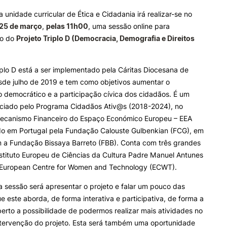
e Offer
General
 unidade curricular de Ética e Cidadania irá realizar-se no
25 de março
,
pelas 11h00
, uma sessão online para
ALUNOS
KNOWLEDGE FAC
ão do
Projeto Triplo D (Democracia, Demografia e Direitos
Search
Bolsas
Pós-Graduações
Calendários
Formação Especializada
iplo D está a ser implementado pela Cáritas Diocesana de
Horários
Microcredenciações
sde julho de 2019 e tem como objetivos aumentar o
Recursos
Escola de Línguas
 democrático e a participação cívica dos cidadãos. É um
Regulamentos e Despachos
anciado pelo Programa Cidadãos Ativ@s (2018-2024), no
Estatutos Especiais
ecanismo Financeiro do Espaço Económico Europeu – EEA
Provedor do Estudante
ido em Portugal pela Fundação Calouste Gulbenkian (FCG), em
m a Fundação Bissaya Barreto (FBB). Conta com três grandes
nstituto Europeu de Ciências da Cultura Padre Manuel Antunes
European Centre for Women and Technology (ECWT).
a sessão será apresentar o projeto e falar um pouco das
e este aborda, de forma interativa e participativa, de forma a
erto a possibilidade de podermos realizar mais atividades no
ntervenção do projeto. Esta será também uma oportunidade