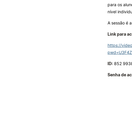
para os alu
nível individ
A sessão é a
Link para a
https://vid
pwd=U3F4Z
ID:
852 993
Senha de ac