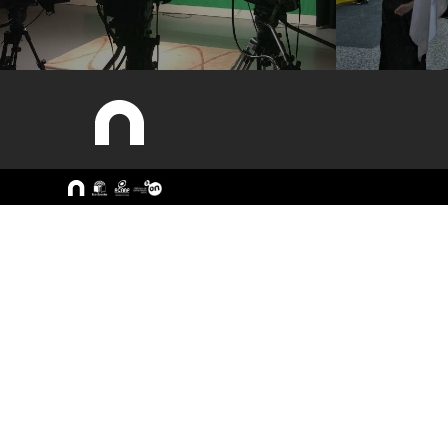
Sitemap
A ESEC
Cursos
Missão e Objetivos
CTeSP
Órgãos de Gestão
Licenciatu
Departamentos
Mestrado
Grupos Científicos e
Pós-Grad
Disciplinares
Formação 
Núcleos de Investigação
Cursos Liv
Serviços
Pessoas
Documentos Estratégicos
ESEC em Números