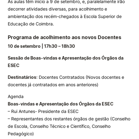
As aulas têm início a 9 de setembro, e, paralelamente irão
decorrer atividades diversas, para acolhimento e
Knowledge Factory
ambientação dos recém-chegados à Escola Superior de
Educação de Coimbra.
Candidaturas
Programa de acolhimento aos novos Docentes
10 de setembro | 17h30 – 18h30
Sessão de Boas-vindas e Apresentação dos Órgãos da
ESEC
Elogio / Sugestão / Reclamação
Contactos
Denúncias
Destinatários
: Docentes Contratados (Novos docentes e
©2026 Instituto Politécnico de Coimbra. Todos os direitos reservados.
docentes já contratados em anos anteriores)
Agenda
Boas-vindas e Apresentação dos Órgãos da ESEC
– Rui Antunes- Presidente da ESEC
– Representantes dos restantes órgãos de gestão (Conselho
de Escola, Conselho Técnico e Científico, Conselho
Pedagógico)