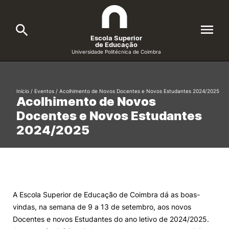
Escola Superior
de Educação
Universidade Politécnica de Coimbra
A ESEC
Search
Início
/
Eventos
/
Acolhimento de Novos Docentes e Novos Estudantes 2024/2025
Acolhimento de Novos
Cursos
Docentes e Novos Estudantes
Formative Offer
General
2024/2025
Candidatos
Docentes
Search
Investigação e Projetos
A Escola Superior de Educação de Coimbra dá as boas-
vindas, na semana de 9 a 13 de setembro, aos novos
Alunos
Docentes e novos Estudantes do ano letivo de 2024/2025.