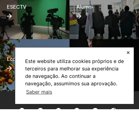
ESECTV
Alumni
✕
Eco-Escola
Internacional
Este website utiliza cookies próprios e de
terceiros para melhorar sua experiência
de navegação. Ao continuar a
navegação, assumimos sua aprovação.
Saber mais
©2026 Instituto Politécnico de Coimbra. Todos os direitos reservados.