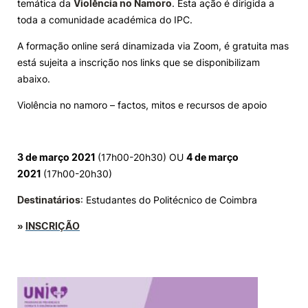
temática da
Violência no Namoro
. Esta ação é dirigida a
toda a comunidade académica do IPC.
Knowledge Factory
A formação online será dinamizada via Zoom, é gratuita mas
está sujeita a inscrição nos links que se disponibilizam
Candidaturas
abaixo.
Violência no namoro – factos, mitos e recursos de apoio
Elogio / Sugestão / Reclamação
Contactos
Denúncias
3 de março 2021
(17h00-20h30) OU
4 de março
2021
(17h00-20h30)
©2026 Instituto Politécnico de Coimbra. Todos os direitos reservados.
Destinatários
: Estudantes do Politécnico de Coimbra
»
INSCRIÇÃO