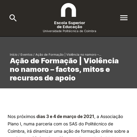
Escola Superior
de Educação
Universidade Politécnica de Coimbra
A ESEC
Search
Início
/
Eventos
/
Ação de Formação | Violência no namoro –…
Ação de Formação | Violência
Cursos
no namoro – factos, mitos e
Formative Offer
General
recursos de apoio
Candidatos
Docentes
Search
Investigação e Projetos
Nos próximos
dias 3 e 4 de março de 2021
, a Associação
Plano I, numa parceria com os SAS do Politécnico de
Alunos
Coimbra, irá dinamizar uma ação de formação online sobre a