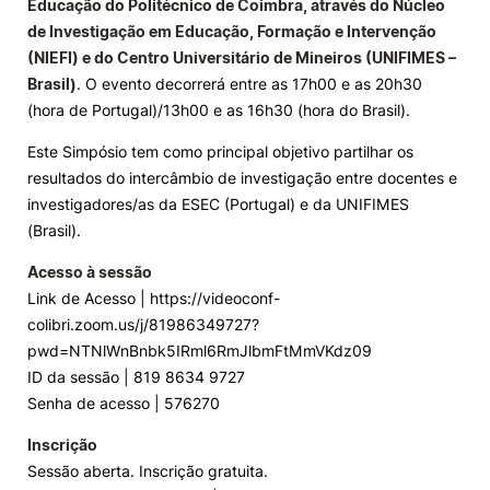
Educação do Politécnico de Coimbra, através do Núcleo
de Investigação em Educação, Formação e Intervenção
Knowledge Factory
(NIEFI) e do Centro Universitário de Mineiros (UNIFIMES –
Brasil)
. O evento decorrerá entre as 17h00 e as 20h30
Candidaturas
(hora de Portugal)/13h00 e as 16h30 (hora do Brasil).
Este Simpósio tem como principal objetivo partilhar os
resultados do intercâmbio de investigação entre docentes e
investigadores/as da ESEC (Portugal) e da UNIFIMES
(Brasil).
Elogio / Sugestão / Reclamação
Contactos
Denúncias
Acesso à sessão
©2026 Instituto Politécnico de Coimbra. Todos os direitos reservados.
Link de Acesso | https://videoconf-
colibri.zoom.us/j/81986349727?
pwd=NTNlWnBnbk5IRml6RmJlbmFtMmVKdz09
ID da sessão | 819 8634 9727
Senha de acesso | 576270
Inscrição
Sessão aberta. Inscrição gratuita.