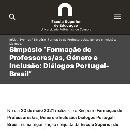
Escola Superior
de Educação
Universidade Politécnica de Coimbra
Início
/
Eventos
/
Simpósio “Formação de Professores/as, Género e Inclusão:
A ESEC
Diálogos…
Search
Simpósio “Formação de
Professores/as, Género e
Cursos
Inclusão: Diálogos Portugal-
Formative Offer
General
Brasil”
Candidatos
Docentes
Search
Investigação e Projetos
No dia
20 de maio 2021
realiza-se o Simpósio
Formação de
Professores/as, Género e Inclusão: Diálogos Portugal-
Alunos
Brasil
, numa organização conjunta da
Escola Superior de