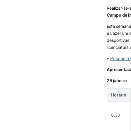
Realizar-se-á
Campo de In
INVESTIGAÇÃO E
PROJETOS
Esta semana
e Lazer um c
Projetos de
Investigação/Intervenção
desportivas
Prémios e Distinções
licenciatura
Núcleos de Investigação
»
Programa C
Laboratório ROBOCORP
Publicações
Apresentaç
Redes
Arquivo
29 janeiro
Formativ
Horário
8.30