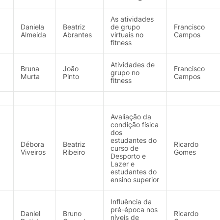
As atividades
Daniela
Beatriz
de grupo
Francisco
Almeida
Abrantes
virtuais no
Campos
fitness
Atividades de
Bruna
João
Francisco
grupo no
Murta
Pinto
Campos
fitness
Avaliação da
condição física
dos
estudantes do
Débora
Beatriz
Ricardo
curso de
Viveiros
Ribeiro
Gomes
Desporto e
Lazer e
estudantes do
ensino superior
Influência da
pré-época nos
Daniel
Bruno
Ricardo
níveis de