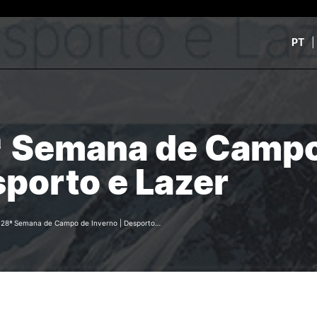
PT
CURSOS
CANDIDATOS
rch
 Semana de Campo 
CTeSP
Unidades Curriculares Is
Formação Especializada
CTeSP
porto e Lazer
Licenciaturas
Licenciaturas
Mestrados
Mestrados
Microcredenciações
Formação Especializada
Pós-Graduações
Estudar na ESEC
/
28ª Semana de Campo de Inverno | Desporto…
Contactos