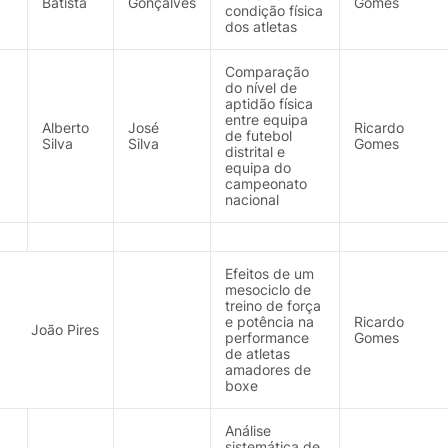
Batista
Gonçalves
Gomes
condição física
dos atletas
Comparação
do nível de
aptidão física
entre equipa
Alberto
José
Ricardo
de futebol
Silva
Silva
Gomes
distrital e
equipa do
campeonato
nacional
Efeitos de um
mesociclo de
treino de força
e potência na
Ricardo
João Pires
performance
Gomes
de atletas
amadores de
boxe
Análise
sistemática de