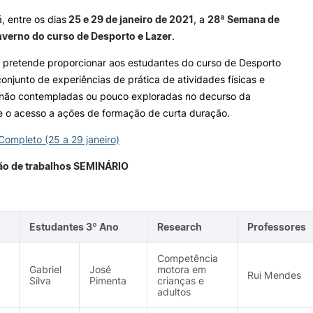
, entre os dias
25 e 29 de janeiro de 2021
, a
28ª Semana de
verno do curso de Desporto e Lazer
.
ALUNOS
KNOWLEDGE FAC
 pretende proporcionar aos estudantes do curso de Desporto
Bolsas
Pós-Graduações
onjunto de experiências de prática de atividades físicas e
Calendários
Formação Especializada
 não contempladas ou pouco exploradas no decurso da
Horários
Microcredenciações
 e o acesso a ações de formação de curta duração.
Recursos
Escola de Línguas
Regulamentos e Despachos
ompleto (25 a 29 janeiro)
Estatutos Especiais
ão de trabalhos SEMINÁRIO
Provedor do Estudante
e Offer
General
Estudantes 3º Ano
Research
Professores
Competência
Gabriel
José
motora em
Rui Mendes
Search
Silva
Pimenta
crianças e
adultos