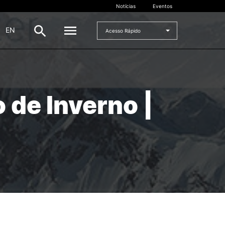
Notícias
Eventos
|
EN
Acesso Rápido
DOCENTES
de Inverno |
oladas
Formulários
Artes Visuais
Recursos
Pesquisa Docentes