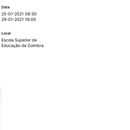
Data
25-01-2021 08:30
TORY
CANDIDATURAS
29-01-2021 18:00
Processo
Local
Propinas e Taxas
Escola Superior de
Calendário
Educação de Coimbra
Listas de Seriação e de
Colocação