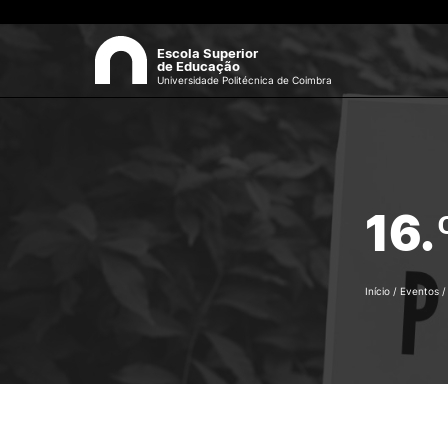
Escola Superior
de Educação
Universidade Politécnica de Coimbra
A ESEC
Sea
Missão e Objetivos
16.
Órgãos de Gestão
Departamentos
Grupos Científicos e
Disciplinares
Início
/
Eventos
Núcleos de Investigação
Serviços
Pessoas
Documentos Estratégicos
ESEC em Números
Contactos / Localização