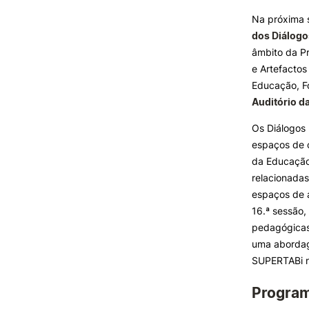
Na próxima s
dos Diálog
INVESTIGAÇÃO E
PROJETOS
âmbito da P
e Artefactos
Projetos de
Educação, F
Investigação/Intervenção
Auditório d
Prémios e Distinções
Formativ
Núcleos de Investigação
Os Diálogos
Laboratório ROBOCORP
espaços de c
Publicações
da Educação 
Redes
relacionada
Arquivo
espaços de 
16.ª sessão,
pedagógicas 
uma abordag
SUPERTABi n
Progra