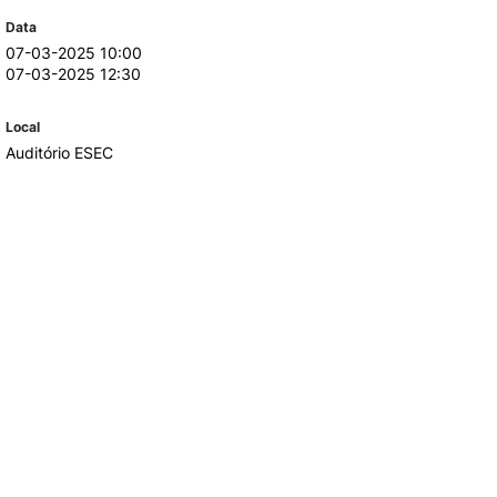
Data
07-03-2025 10:00
TORY
CANDIDATURAS
07-03-2025 12:30
Processo
Local
Propinas e Taxas
Auditório ESEC
Calendário
Listas de Seriação e de
Colocação