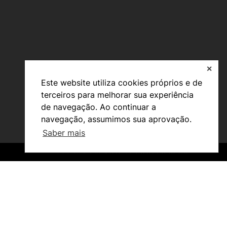
✕
Este website utiliza cookies próprios e de
Investigação e Projetos
terceiros para melhorar sua experiência
Núcleos de Investigação
de navegação. Ao continuar a
Laboratório ROBOCORP
Publicações
navegação, assumimos sua aprovação.
Redes
Saber mais
Arquivo
©2026 Instituto Politécnico de Coimbra. Todos os direitos reservados.
©2026 Instituto Politécnico de Coimbra. Todos os direitos reservados.