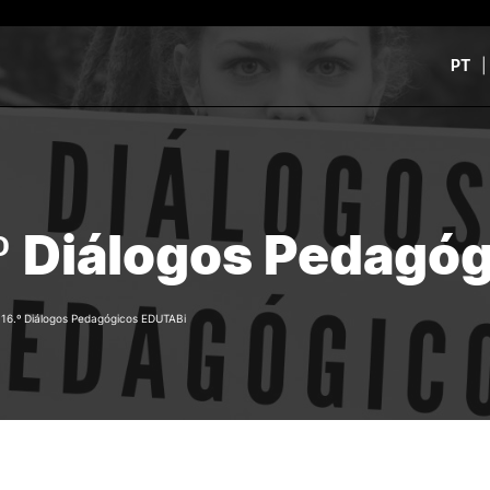
PT
CURSOS
CANDIDATOS
rch
CTeSP
Unidades Curriculares Is
º Diálogos Pedagó
Formação Especializada
CTeSP
Licenciaturas
Licenciaturas
Mestrados
Mestrados
Microcredenciações
Formação Especializada
/
16.º Diálogos Pedagógicos EDUTABi
Pós-Graduações
Estudar na ESEC
Contactos