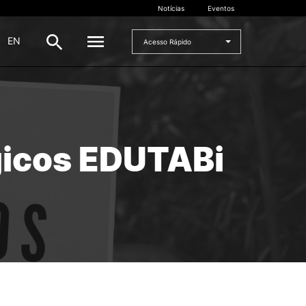
Notícias
Eventos
|
EN
Acesso Rápido
DOCENTES
oladas
Formulários
gicos EDUTABi
Artes Visuais
Recursos
Pesquisa Docentes