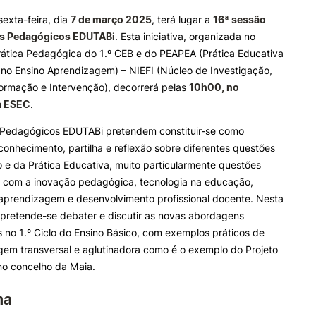
exta-feira, dia
7 de março 2025
, terá lugar a
16ª sessão
os Pedagógicos EDUTABi
. Esta iniciativa, organizada no
ALUNOS
KNOWLEDGE FAC
rática Pedagógica do 1.º CEB e do PEAPEA (Prática Educativa
 no Ensino Aprendizagem) – NIEFI (Núcleo de Investigação,
Bolsas
Pós-Graduações
ormação e Intervenção), decorrerá pelas
10h00, no
Calendários
Formação Especializada
a ESEC
.
Horários
Microcredenciações
e Offer
General
Recursos
Escola de Línguas
 Pedagógicos EDUTABi pretendem constituir-se como
Regulamentos e Despachos
onhecimento, partilha e reflexão sobre diferentes questões
Estatutos Especiais
e da Prática Educativa, muito particularmente questões
Provedor do Estudante
Search
s com a inovação pedagógica, tecnologia na educação,
aprendizagem e desenvolvimento profissional docente. Nesta
 pretende-se debater e discutir as novas abordagens
no 1.º Ciclo do Ensino Básico, com exemplos práticos de
em transversal e aglutinadora como é o exemplo do Projeto
o concelho da Maia.
ma