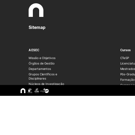
Sitemap
A ESEC
Cursos
Missão e Objetivos
CTeSP
Órgãos de Gestão
Licenciatu
Departamentos
Mestrado
Grupos Científicos e
Pós-Grad
Disciplinares
Formação 
Núcleos de Investigação
Cursos Liv
Serviços
Pessoas
Documentos Estratégicos
ESEC em Números
Contactos / Localização