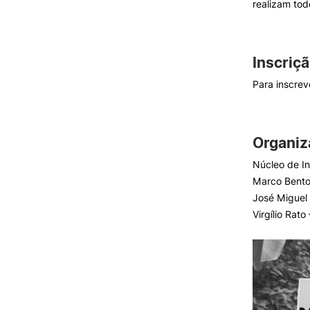
realizam tod
Inscriç
Para inscrev
Organiz
Núcleo de I
Marco Bento
José Miguel
Virgílio Rat