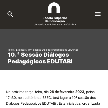
Escola Superior
de Educação
Universidade Politécnica de Coimbra
A ESEC
Search
Cursos
Início
/
Eventos
/
10.ª Sessão Diálogos Pedagógicos EDUTABi
10.ª Sessão Diálogos
Formative Offer
General
Pedagógicos EDUTABi
Candidatos
Docentes
Search
Investigação e Projetos
Na próxima terça-feira, dia
28 de fevereiro 2023
, pelas
17h30, no auditório da ESEC, terá lugar a 10ª sessão dos
Alunos
Diálogos Pedagógicos EDUTABi . Esta iniciativa, organizada