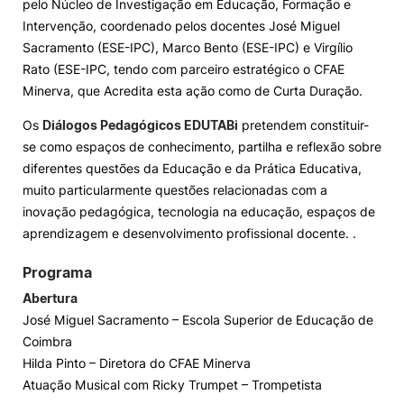
pelo
Núcleo de Investigação em Educação, Formação e
Intervenção, coordenado pelos docentes José Miguel
Knowledge Factory
Sacramento (ESE-IPC), Marco Bento (ESE-IPC) e Virgílio
Rato (ESE-IPC, tendo com parceiro estratégico o CFAE
Candidaturas
Minerva, que Acredita esta ação como de Curta Duração.
Os
Diálogos Pedagógicos EDUTABi
pretendem constituir-
se como espaços de conhecimento, partilha e reflexão sobre
diferentes questões da Educação e da Prática Educativa,
muito particularmente questões relacionadas com a
Elogio / Sugestão / Reclamação
Contactos
Denúncias
inovação pedagógica, tecnologia na educação, espaços de
©2026 Instituto Politécnico de Coimbra. Todos os direitos reservados.
aprendizagem e desenvolvimento profissional docente. .
Programa
Abertura
José Miguel Sacramento – Escola Superior de Educação de
Coimbra
Hilda Pinto – Diretora do CFAE Minerva
Atuação Musical com Ricky Trumpet – Trompetista