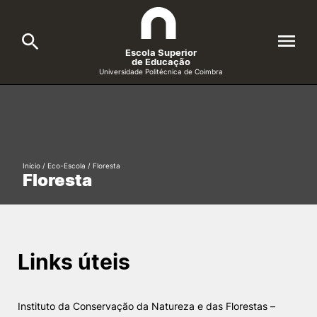
Escola Superior
de Educação
Universidade Politécnica de Coimbra
A ESEC
Search
Cursos
Início
/
Eco-Escola
/
Floresta
Formative Offer
General
Floresta
Candidatos
Docentes
Search
Links úteis
Investigação e Projetos
Alunos
Instituto da Conservação da Natureza e das Florestas –