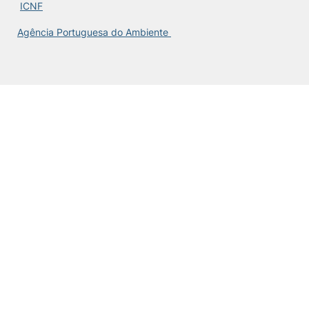
ICNF
Knowledge Factory
Agência Portuguesa do Ambiente
Candidaturas
Elogio / Sugestão / Reclamação
Contactos
Denúncias
©2026 Instituto Politécnico de Coimbra. Todos os direitos reservados.