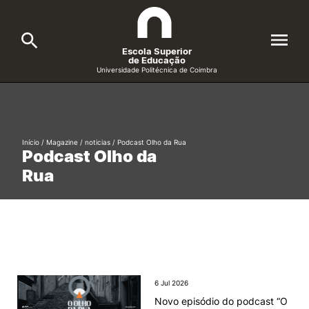
Escola Superior
de Educação
Universidade Politécnica de Coimbra
A ESEC
Search
Cursos
Início
/
Magazine
/
noticias
/ Podcast Olho da Rua
Podcast Olho da
Formative Offer
General
Rua
Candidatos
Docentes
Search
Investigação e Projetos
6 Jul 2026
Alunos
Novo episódio do podcast “O