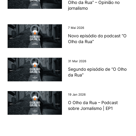
Olho da Rua” – Opinião no
jornalismo
Knowledge Factory
Candidaturas
7 Mai 2026
Novo episódio do podcast “O
Olho da Rua”
31 Mar 2026
Elogio / Sugestão / Reclamação
Contactos
Denúncias
Segundo episódio de “O Olho
da Rua”
©2026 Instituto Politécnico de Coimbra. Todos os direitos reservados.
19 Jan 2026
O Olho da Rua – Podcast
sobre Jornalismo | EP1