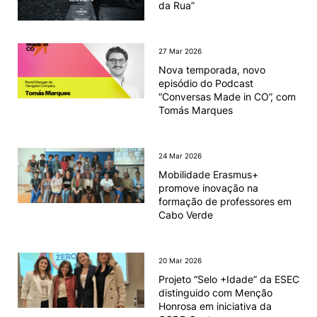
da Rua”
Knowledge Factory
27 Mar 2026
Candidaturas
Nova temporada, novo
episódio do Podcast
“Conversas Made in CO”, com
Tomás Marques
24 Mar 2026
Elogio / Sugestão / Reclamação
Contactos
Denúncias
Mobilidade Erasmus+
©2026 Instituto Politécnico de Coimbra. Todos os direitos reservados.
promove inovação na
formação de professores em
Cabo Verde
20 Mar 2026
Projeto “Selo +Idade” da ESEC
distinguido com Menção
Honrosa em iniciativa da