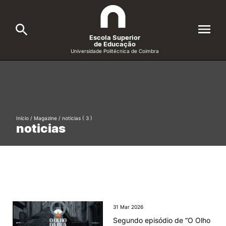
Escola Superior
de Educação
Universidade Politécnica de Coimbra
A ESEC
Search
Cursos
Início
/
Magazine
/ noticias
( 3 )
Formative Offer
General
noticias
Candidatos
Docentes
Search
Investigação e Projetos
31 Mar 2026
Alunos
Segundo episódio de “O Olho