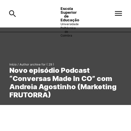
Escola
Superior
de
Educação
Universidade
Politécnica
de
Coimbra
A ESEC
Search
Cursos
Início
/ Author archive for
( 29 )
Novo episódio Podcast
Formative Offer
General
Candidatos
“Conversas Made In CO” com
Andreia Agostinho (Marketing
Docentes
Search
FRUTORRA)
Investigação e Projetos
Alunos