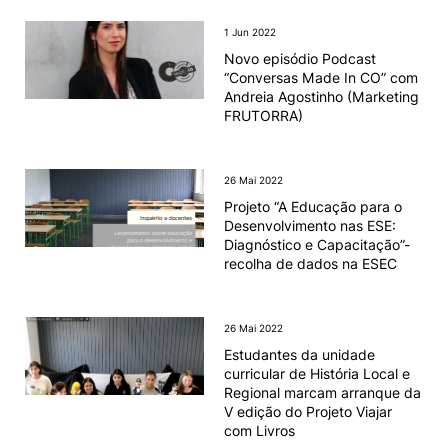
1 Jun 2022
Knowledge Factory
Novo episódio Podcast
“Conversas Made In CO” com
Candidaturas
Andreia Agostinho (Marketing
FRUTORRA)
26 Mai 2022
Projeto “A Educação para o
Elogio / Sugestão / Reclamação
Contactos
Denúncias
Desenvolvimento nas ESE:
Diagnóstico e Capacitação”-
©2026 Instituto Politécnico de Coimbra. Todos os direitos reservados.
recolha de dados na ESEC
26 Mai 2022
Estudantes da unidade
curricular de História Local e
Regional marcam arranque da
V edição do Projeto Viajar
com Livros