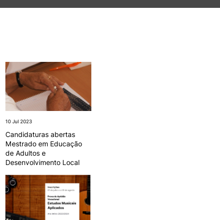
TORY
CANDIDATURAS
Processo
Propinas e Taxas
Calendário
Listas de Seriação e de
Colocação
10 Jul 2023
Candidaturas abertas
Mestrado em Educação
de Adultos e
Desenvolvimento Local