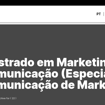
PT
CURSOS
CANDIDATOS
rch
CTeSP
Unidades Curriculares Is
Formação Especializada
CTeSP
Licenciaturas
Licenciaturas
trado em Marketin
Mestrados
Mestrados
Microcredenciações
Formação Especializada
unicação (Especi
Pós-Graduações
Estudar na ESEC
Contactos
unicação de Mark
chive for
( 22 )