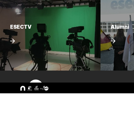
ESECTV
Alumni
Sitemap
A ESEC
Cursos
Missão e Objetivos
CTeSP