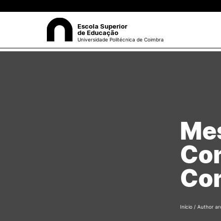
Escola Superior
de Educação
Universidade Politécnica de Coimbra
A ESEC
Sea
Missão e Objetivos
Órgãos de Gestão
Departamentos
Mes
Grupos Científicos e
Disciplinares
Com
Núcleos de Investigação
Serviços
Com
Pessoas
Documentos Estratégicos
ESEC em Números
Contactos / Localização
Início
/ Author ar