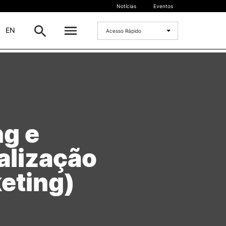
Notícias
Eventos
|
EN
Acesso Rápido
DOCENTES
oladas
Formulários
Artes Visuais
Recursos
g e
Pesquisa Docentes
alização
eting)