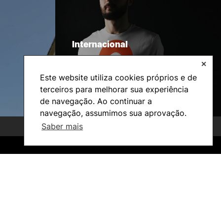
Internacional
✕
Este website utiliza cookies próprios e de
terceiros para melhorar sua experiência
de navegação. Ao continuar a
navegação, assumimos sua aprovação.
Saber mais
©2026 Instituto Politécnico de Coimbra. Todos os direitos reservados.
©2026 Instituto Politécnico de Coimbra. Todos os direitos reservados.
Investigação e Projetos
Núcleos de Investigação