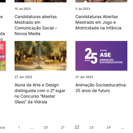
10 Jul 2023
5 Jul 2023
de
Candidaturas abertas
Candidaturas Abertas
Mestrado em
Mestrado em Jogo e
Comunicação Social –
Motricidade na Infância
 da
Novos Media
do
27 Jun 2023
27 Jun 2023
Aluna de Arte e Design
Animação Socioeducativa:
distinguida com o 2º lugar
25 anos de futuro
no Concurso “Master
Glass” da Vidrala
…
22
…
ious
1
20
21
23
24