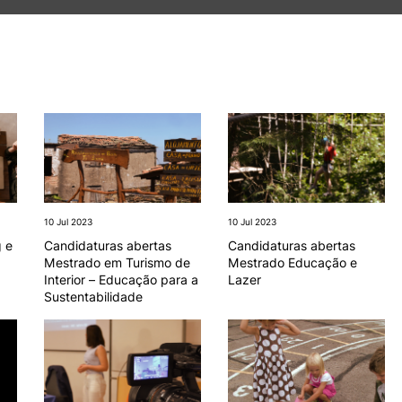
e Offer
General
ALUNOS
KNOWLEDGE FAC
Bolsas
Pós-Graduações
Search
Calendários
Formação Especializada
Horários
Microcredenciações
Recursos
Escola de Línguas
Regulamentos e Despachos
Estatutos Especiais
Provedor do Estudante
10 Jul 2023
10 Jul 2023
 e
Candidaturas abertas
Candidaturas abertas
Mestrado em Turismo de
Mestrado Educação e
Interior – Educação para a
Lazer
Sustentabilidade