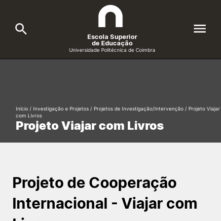
Escola Superior
de Educação
Universidade Politécnica de Coimbra
A ESEC
Search
Cursos
Início
/
Investigação e Projetos
/
Projetos de Investigação/Intervenção
/
Projeto Viajar
com Livros
Formative Offer
General
Projeto Viajar com Livros
Candidatos
Docentes
Search
Projeto de Cooperação
Investigação e Projetos
Internacional - Viajar com
Alunos