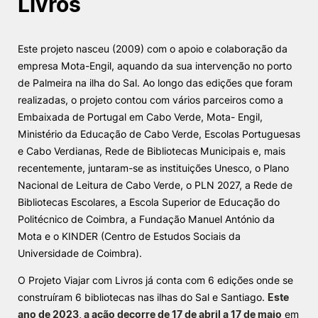
Livros
Knowledge Factory
Este projeto nasceu (2009) com o apoio e colaboração da
Candidaturas
empresa Mota-Engil, aquando da sua intervenção no porto
de Palmeira na ilha do Sal. Ao longo das edições que foram
realizadas, o projeto contou com vários parceiros como a
Embaixada de Portugal em Cabo Verde, Mota- Engil,
Ministério da Educação de Cabo Verde, Escolas Portuguesas
e Cabo Verdianas, Rede de Bibliotecas Municipais e, mais
Elogio / Sugestão / Reclamação
Contactos
Denúncias
recentemente, juntaram-se as instituições Unesco, o Plano
©2026 Instituto Politécnico de Coimbra. Todos os direitos reservados.
Nacional de Leitura de Cabo Verde, o PLN 2027, a Rede de
Bibliotecas Escolares, a Escola Superior de Educação do
Politécnico de Coimbra, a Fundação Manuel António da
Mota e o KINDER (Centro de Estudos Sociais da
Universidade de Coimbra).
O Projeto Viajar com Livros já conta com 6 edições onde se
construíram 6 bibliotecas nas ilhas do Sal e Santiago.
Este
ano de 2023, a ação decorre de 17 de abril a 17 de maio
em