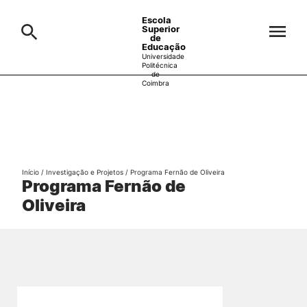
Escola
Superior
de
Educação
Universidade
Politécnica
de
Coimbra
A ESEC
Search
Cursos
Formative Offer
General
Início
/
Investigação e Projetos
/
Programa Fernão de Oliveira
Candidatos
Programa Fernão de
Oliveira
Docentes
Search
Investigação e Projetos
Alunos