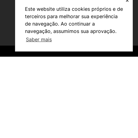
✕
Este website utiliza cookies próprios e de
terceiros para melhorar sua experiência
de navegação. Ao continuar a
navegação, assumimos sua aprovação.
Saber mais
Investigação e Projetos
©2026 Instituto Politécnico de Coimbra. Todos os direitos reservados.
©2026 Instituto Politécnico de Coimbra. Todos os direitos reservados.
Núcleos de Investigação
Laboratório ROBOCORP
Publicações
Redes
Arquivo
Em destaque