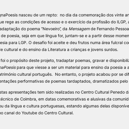
ignaPoesis nasceu de um repto: no dia da comemoração dos vinte a
ALUNOS
KNOWLEDGE FAC
que rege as condições de acesso e o exercício da profissão do ILGP,
e Offer
General
adaptação do poema “Nevoeiro”, da
Mensagem
de Fernando Pessoa.
Bolsas
Pós-Graduações
de poesia, seja em que língua for, juntam-se e a partir desse mom
Calendários
Formação Especializada
esia para LGP. O desafio foi aceite e deu frutos numa área fulcral c
Horários
Microcredenciações
Search
Recursos
Escola de Línguas
de cultural e do ensino da Literatura a crianças e jovens surdos.
Regulamentos e Despachos
foi o propósito deste projeto, tradaptar poemas, gravar e disponibili
Estatutos Especiais
naPoesis
para que viesse a ser um material para ensino da poesia a 
Provedor do Estudante
atrimónio cultural português. No entanto, o projeto acabou por se dif
entações performativas de poemas tardaptados, dramatizados pelo 
stas apresentações tem sido realizadas no Centro Cultural Penedo 
litécnico de Coimbra, em datas comemorativas e alusivas da comuni
u da língua e cultura portuguesas, estando algumas delas disponíve
o canal do Youtube do Centro Cultural.