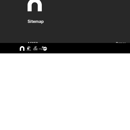
Sitemap
A ESEC
Cursos
Missão e Objetivos
CTeSP
Órgãos de Gestão
Licenciatu
Departamentos
Mestrado
Grupos Científicos e
Pós-Grad
Disciplinares
Formação 
Núcleos de Investigação
Cursos Liv
Serviços
Pessoas
Documentos Estratégicos
ESEC em Números
Contactos / Localização
Alunos
Docentes