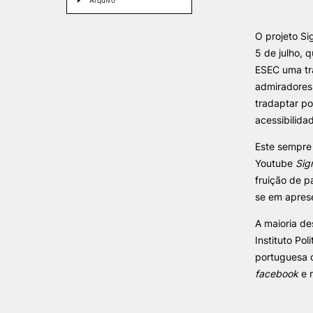
Arquivo
O projeto S
INVESTIGAÇÃO E
PROJETOS
5 de julho, 
Formativ
ESEC uma tr
Projetos de
admiradores 
Investigação/Intervenção
tradaptar po
Prémios e Distinções
acessibilida
Núcleos de Investigação
Laboratório ROBOCORP
Este sempre 
Publicações
Youtube
Sig
Redes
fruição de p
Arquivo
se em apres
A maioria de
Instituto Po
portuguesa o
facebook
e n