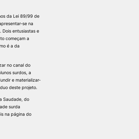
nos da Lei 89/99 de
TORY
CANDIDATURAS
 apresentar-se na
 Dois entusiastas e
Processo
ento começam a
Propinas e Taxas
omo é a da
Calendário
Listas de Seriação e de
Colocação
zar no canal do
alunos surdos, a
undir e materializar-
duo deste projeto.
da Saudade, do
dade surda
is na página do