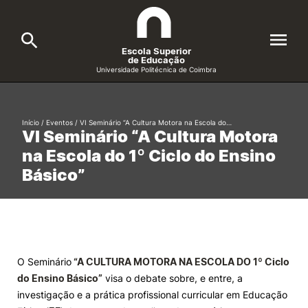
Escola Superior
de Educação
Universidade Politécnica de Coimbra
A ESEC
Search
Início
/
Eventos
/
VI Seminário “A Cultura Motora na Escola do…
VI Seminário “A Cultura Motora
Cursos
na Escola do 1º Ciclo do Ensino
Formative Offer
General
Básico”
Candidatos
Docentes
Search
Investigação e Projetos
O Seminário
“A CULTURA MOTORA NA ESCOLA DO 1º Ciclo
do Ensino Básico”
visa o debate sobre, e entre, a
Alunos
investigação e a prática profissional curricular em Educação