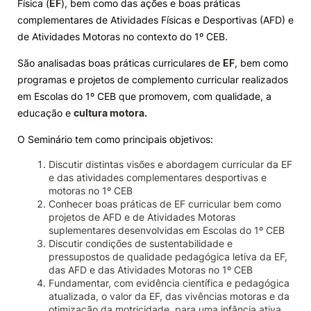
Física (
EF
), bem como das ações e boas práticas
complementares de Atividades Físicas e Desportivas (AFD) e
Knowledge Factory
de Atividades Motoras no contexto do 1º CEB.
São analisadas boas práticas curriculares de
EF
, bem como
Candidaturas
programas e projetos de complemento curricular realizados
em Escolas do 1º CEB que promovem, com qualidade, a
educação e
cultura motora.
O Seminário tem como principais objetivos:
Elogio / Sugestão / Reclamação
Contactos
Denúncias
Discutir distintas visões e abordagem curricular da EF
©2026 Instituto Politécnico de Coimbra. Todos os direitos reservados.
e das atividades complementares desportivas e
motoras no 1º CEB
Conhecer boas práticas de EF curricular bem como
projetos de AFD e de Atividades Motoras
suplementares desenvolvidas em Escolas do 1º CEB
Discutir condições de sustentabilidade e
pressupostos de qualidade pedagógica letiva da EF,
das AFD e das Atividades Motoras no 1º CEB
Fundamentar, com evidência científica e pedagógica
atualizada, o valor da EF, das vivências motoras e da
otimização da motricidade, para uma infância ativa,