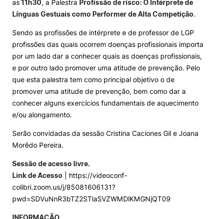
as
11h30
, a Palestra
Profissão de risco: O Intérprete de
Línguas Gestuais como Performer de Alta Competição
.
Knowledge Factory
Sendo as profissões de intérprete e de professor de LGP
profissões das quais ocorrem doenças profissionais importa
Candidaturas
por um lado dar a conhecer quais as doenças profissionais,
e por outro lado promover uma atitude de prevenção. Pelo
que esta palestra tem como principal objetivo o de
promover uma atitude de prevenção, bem como dar a
conhecer alguns exercícios fundamentais de aquecimento
Elogio / Sugestão / Reclamação
Contactos
Denúncias
e/ou alongamento.
©2026 Instituto Politécnico de Coimbra. Todos os direitos reservados.
Serão convidadas da sessão Cristina Caciones Gil e Joana
Morêdo Pereira.
Sessão de acesso livre.
Link de Acesso
| https://videoconf-
colibri.zoom.us/j/85081606131?
pwd=SDVuNnR3bTZ2STlaSVZWMDlKMGNjQT09
INFORMAÇÃO