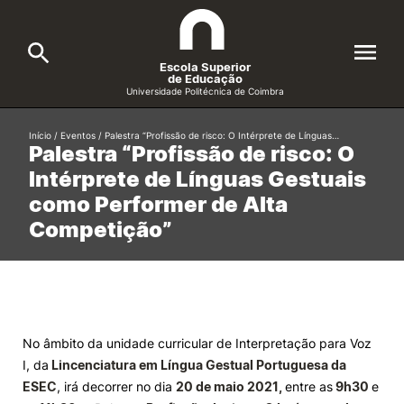
Escola Superior
de Educação
Universidade Politécnica de Coimbra
A ESEC
Início
/
Eventos
/
Palestra “Profissão de risco: O Intérprete de Línguas…
Search
Palestra “Profissão de risco: O
Intérprete de Línguas Gestuais
Cursos
como Performer de Alta
Formative Offer
General
Competição”
Candidatos
Docentes
Search
Investigação e Projetos
No âmbito da unidade curricular de Interpretação para Voz
I, da
Lincenciatura em Língua Gestual Portuguesa da
Alunos
ESEC
, irá decorrer no dia
20 de maio 2021,
entre as
9h30
e